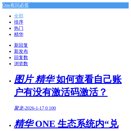
One有问必答
全部
排序
热门
精华
新回复
新发布
回复数
浏览数
图片
精华
如何查看自己账
户有没有激活码激活？
聚龙
-
2026-1-17
0
100
精华
ONE 生态系统内“兑