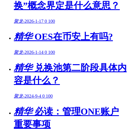
换”概念界定是什么意思？
聚龙
-
2026-1-17
0
100
精华
OES在币安上有吗?
聚龙
-
2026-1-14
0
100
精华
兑换池第二阶段具体内
容是什么？
聚龙
-
2024-9-4
0
100
精华
必读：管理ONE账户
重要事项