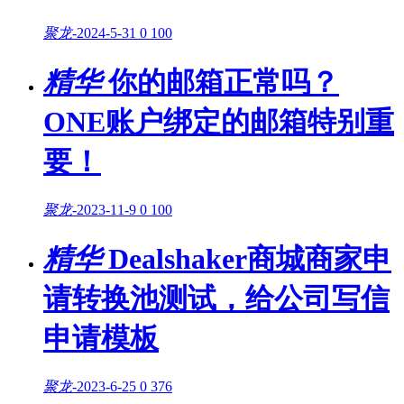
聚龙
-
2024-5-31
0
100
精华
你的邮箱正常吗？
ONE账户绑定的邮箱特别重
要！
聚龙
-
2023-11-9
0
100
精华
Dealshaker商城商家申
请转换池测试，给公司写信
申请模板
聚龙
-
2023-6-25
0
376