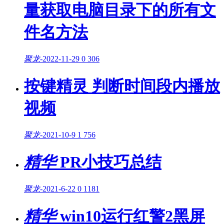
量获取电脑目录下的所有文
件名方法
聚龙
-
2022-11-29
0
306
按键精灵 判断时间段内播放
视频
聚龙
-
2021-10-9
1
756
精华
PR小技巧总结
聚龙
-
2021-6-22
0
1181
精华
win10运行红警2黑屏