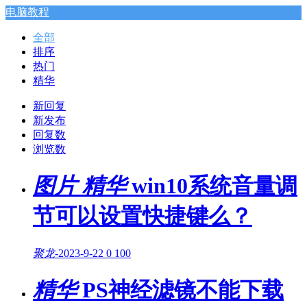
电脑教程
全部
排序
热门
精华
新回复
新发布
回复数
浏览数
图片
精华
win10系统音量调
节可以设置快捷键么？
聚龙
-
2023-9-22
0
100
精华
PS神经滤镜不能下载