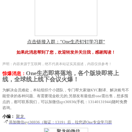
点击链接入群："One生态钉钉学习群"
如果此消息帮到了您，欢迎转发并关注我，感谢阅读！
声明：内容来源于互联网，绝不代表本站证实其描述，内容仅供参考！
One生态即将落地，各个版块即将上
惊爆消息：
线，全球线上线下会议火爆！
为解决会员难处，本站组织个小团队，专门帮大家做KYC翻译、解决账号不
能登录的各种问题、有需要现金欧元的;另朋友有最低价one需出售，想多囤
点的，都可联系我们，可以加微信qyt36936(手机：13140131944)随时免费
咨询。
小编：
聚龙
添加微信qyt36936（验证：1319）后，拉您进One专业学习群