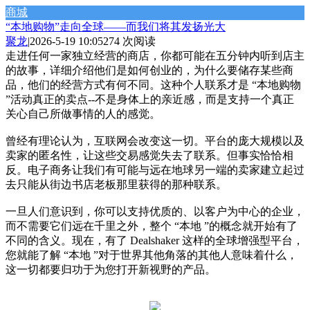
商城
“本地购物”走向全球——而我们将其发扬光大
聚龙
|
2026-5-19 10:05
274 次阅读
走进任何一家独立经营的商店，你都可能在五分钟内听到店主
的故事，详细介绍他们是如何创业的，为什么要储存某些商
品，他们的经营方式有何不同。这种个人联系才是 “本地购物
”活动真正的卖点--不是身体上的亲近感，而是支持一个真正
关心自己所做事情的人的感觉。
曾经有理论认为，互联网会改变这一切。平台的庞大规模以及
卖家的匿名性，让这些交易感觉失去了联系。但事实恰恰相
反。电子商务让我们有可能与远在地球另一端的卖家建立起过
去只能从街边书店老板那里获得的那种联系。
一旦人们意识到，你可以支持优质的、以客户为中心的企业，
而不需要它们远在千里之外，整个 “本地 ”的概念就开始有了
不同的含义。现在，有了 Dealshaker 这样的全球增强型平台，
您就能了解 “本地 ”对于世界其他角落的其他人意味着什么，
这一切都要归功于为您打开新视野的产品。