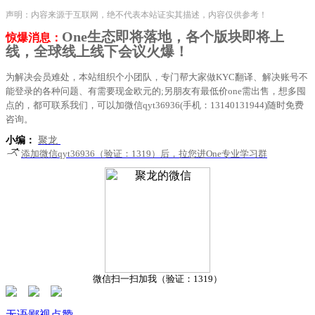
声明：内容来源于互联网，绝不代表本站证实其描述，内容仅供参考！
One生态即将落地，各个版块即将上
惊爆消息：
线，全球线上线下会议火爆！
为解决会员难处，本站组织个小团队，专门帮大家做KYC翻译、解决账号不
能登录的各种问题、有需要现金欧元的;另朋友有最低价one需出售，想多囤
点的，都可联系我们，可以加微信qyt36936(手机：13140131944)随时免费
咨询。
小编：
聚龙
添加微信qyt36936（验证：1319）后，拉您进One专业学习群
微信扫一扫加我（验证：1319）
无语
鄙视
点赞