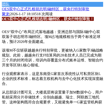
团队
OES双中心正式扎根胡志明J融特区，获央行特别审批
聚龙
|
2026-1-17 18:10
518 次阅读
OES双中心正式扎根胡志明J融特区，
获央行特别审批！
OES“双中心”布局正式落地越越：
亚洲总部与国际J融中心双
双落子胡志明市J融特区。项M占地规模相当于两个标准足球
场，
预计2026年全面建成
。
该项M不仅
斩获越越央行特别审批
，更被
纳入G家数字J融战略
规划
。此前，越越央行支F结算局的28名技术人员已完成为期
三个月的封闭培训，培训内容覆盖
分布式账本
运维、智能合约
开发等区块L核心领域。
行业观察家表示
，这是东南亚G家
首次系统性认可私营区块L
企业的技术标准
，标志着
主权机构与去中心化技术实现深度融
合
。
从总部设计图可见，大楼底层将设置量子加M数据中心，用户
私钥采用分片存储技术，分别由越越、瑞士、阿联酋三地托
管。这种架构既符合合规要求，又能避免单一G家监管机构获