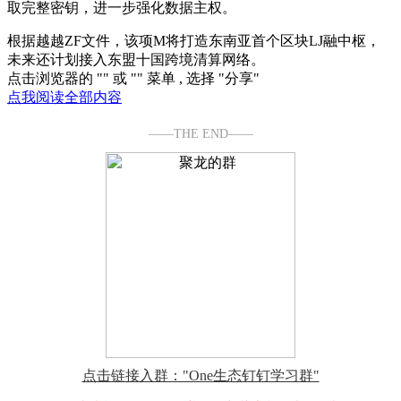
取完整密钥，进一步强化数据主权。
根据越越ZF文件，该项M将打造
东南亚首个区块LJ融中枢
，
未来还计划接入东盟十国跨境清算网络
。
点击浏览器的 "
" 或 "
" 菜单 , 选择 "分享"
点我阅读全部内容
——THE END——
点击链接入群："One生态钉钉学习群"